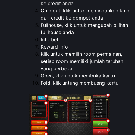
ke credit anda
Coin out, klik untuk memindahkan koin
dari credit ke dompet anda
Fullhouse, klik untuk mengubah pilihan
fullhouse anda
Info bet
Reward info
Klik untuk memilih room permainan,
setiap room memiliki jumlah taruhan
yang berbeda
Open, klik untuk membuka kartu
Fold, klik untung membuang kartu