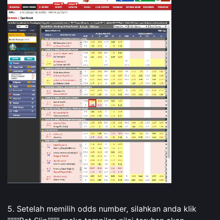
5. Setelah memilih odds number, silahkan anda klik