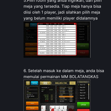
5.Pilih room yang anda inginkan, dan pilih
meja yang tersedia. Tiap meja hanya bisa
diisi oleh 1 player, jadi silahkan pilih meja
yang belum memiliki player didalamnya
6. Setelah masuk ke dalam meja, anda bisa
memulai permainan MM BOLATANGKAS