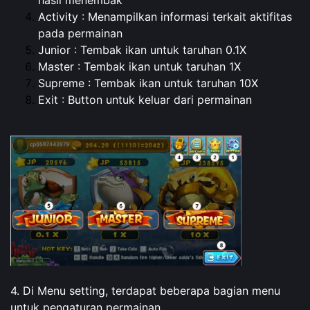
Activity : Menampilkan informasi terkait aktifitas
pada permainan
Junior : Tembak ikan untuk taruhan 0.1X
Master : Tembak ikan untuk taruhan 1X
Supreme : Tembak ikan untuk taruhan 10X
Exit : Button untuk keluar dari permainan
4. Di Menu setting, terdapat beberapa bagian menu
untuk pengaturan permainan