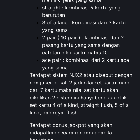
memiliki jenis yang sama
straight : kombinasi 5 kartu yang
berurutan
3 of a kind : kombinasi dari 3 kartu
yang sama
2 pair ( 10 pair ) : kombinasi dari 2
pasang kartu yang sama dengan
catatan nilai kartu diatas 10
ace pair : kombinasi dari 2 kartu ace
yang sama
Terdapat sistem NJX2 atau disebut dengan
non joker di kali 2 jadi nilai set kartu murni
dari 7 kartu maka nilai set kartu akan
dikalikan 2 sistem ini hanyaberlaku untuk
set kartu 4 of a kind, straight flush, 5 of a
kind, dan royal flush.
Terdapat bonus jackpot yang akan
didapatkan secara random apabila