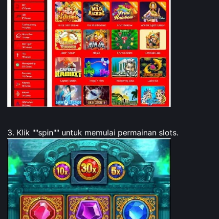
3. Klik ""spin"" untuk memulai permainan slots.