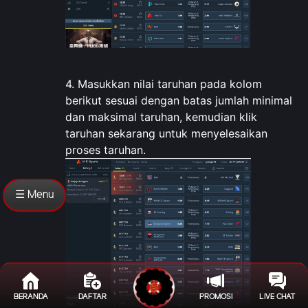
4. Masukkan nilai taruhan pada kolom
berikut sesuai dengan batas jumlah minimal
dan maksimal taruhan, kemudian klik
taruhan sekarang untuk menyelesaikan
proses taruhan.
☰ Menu
BERANDA
DAFTAR
PROMOSI
LIVE CHAT