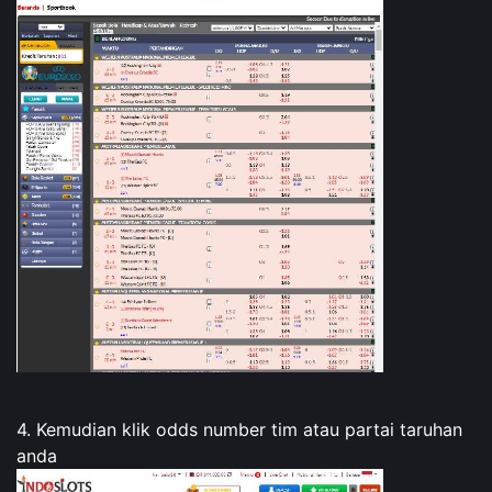
4. Kemudian klik odds number tim atau partai taruhan
anda