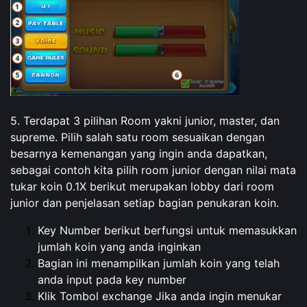
5. Terdapat 3 pilihan Room yakni junior, master, dan
supreme. Pilih salah satu room sesuaikan dengan
besarnya kemenangan yang ingin anda dapatkan,
sebagai contoh kita pilih room junior dengan nilai mata
tukar koin 0.1X berikut merupakan lobby dari room
junior dan penjelasan setiap bagian penukaran koin.
Key Number berikut berfungsi untuk memasukkan
jumlah koin yang anda inginkan
Bagian ini menampilkan jumlah koin yang telah
anda input pada key number
Klik Tombol exchange Jika anda ingin menukar