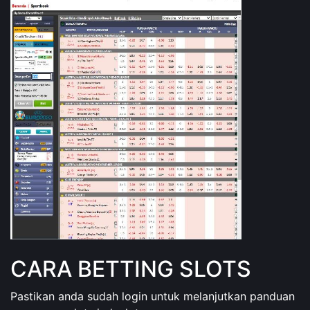
CARA BETTING SLOTS
Pastikan anda sudah login untuk melanjutkan panduan