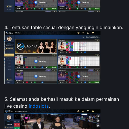
4. Tentukan table sesuai dengan yang ingin dimainkan.
5. Selamat anda berhasil masuk ke dalam permainan
live casino
indoslots
.